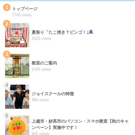
1
トップページ
7745 views
2
夏祭り「たこ焼き？ビンゴ！｣
1622 views
3
教室のご案内
1436 views
4
ジョイスクールの特徴
999 views
5
上越市・妙高市のパソコン・スマホ教室【秋のキャ
ンペーン】実施中です！
945 views