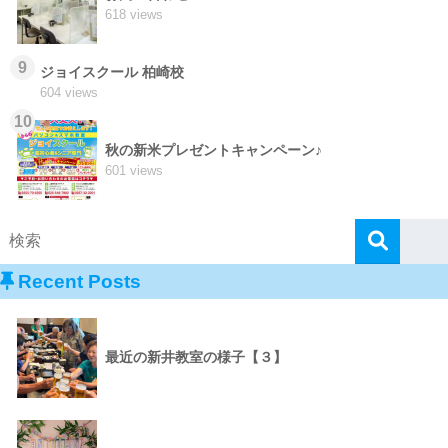
618 views
9
ジョイスクール 柏崎校
604 views
10
秋の新米プレゼントキャンペーン♪
601 views
Recent Posts
最近の新井教室の様子【３】