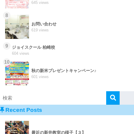
645 views
8
お問い合わせ
619 views
9
ジョイスクール 柏崎校
604 views
10
秋の新米プレゼントキャンペーン♪
601 views
Recent Posts
最近の新井教室の様子【３】