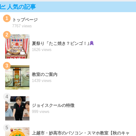
人気の記事
1
トップページ
7767 views
2
夏祭り「たこ焼き？ビンゴ！｣
1626 views
3
教室のご案内
1439 views
4
ジョイスクールの特徴
999 views
5
上越市・妙高市のパソコン・スマホ教室【秋のキャ