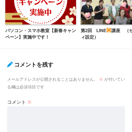
パソコン・スマホ教室【新春キャン
第2回 LINE
講座 （
ペーン】実施中です！
ィ設定）
コメントを残す
メールアドレスが公開されることはありません。
※
が付いてい
る欄は必須項目です
コメント
※