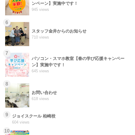
ンペーン】実施中です！
945 views
6
スタッフ金井からのお知らせ
710 views
7
パソコン・スマホ教室【春の学び応援キャンペー
ン】実施中です！
645 views
8
お問い合わせ
618 views
9
ジョイスクール 柏崎校
604 views
10