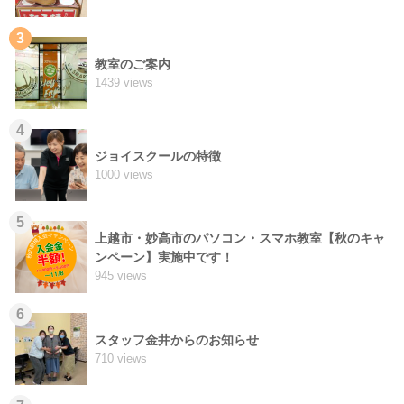
3
教室のご案内
1439 views
4
ジョイスクールの特徴
1000 views
5
上越市・妙高市のパソコン・スマホ教室【秋のキャ
ンペーン】実施中です！
945 views
6
スタッフ金井からのお知らせ
710 views