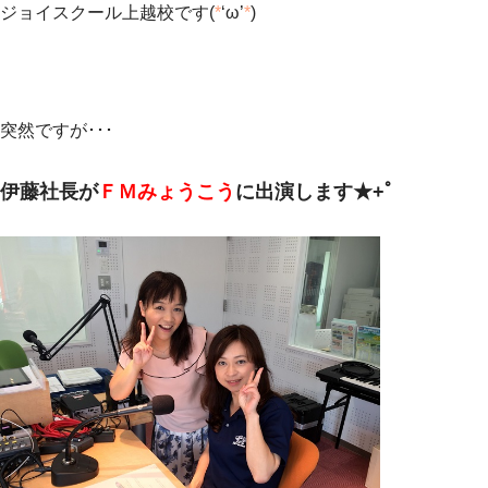
ジョイスクール上越校です(
*
‘ω’
*
)
突然ですが･･･
伊藤社長が
ＦＭみょうこう
に出演します★+ﾟ