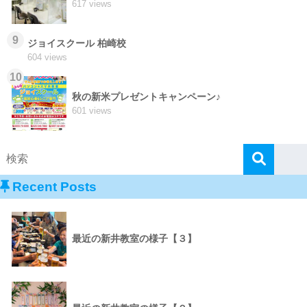
617 views
9
ジョイスクール 柏崎校
604 views
10
秋の新米プレゼントキャンペーン♪
601 views
Recent Posts
最近の新井教室の様子【３】