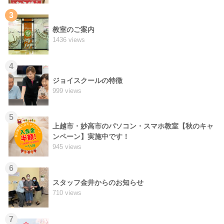
3
教室のご案内
1436 views
4
ジョイスクールの特徴
999 views
5
上越市・妙高市のパソコン・スマホ教室【秋のキャ
ンペーン】実施中です！
945 views
6
スタッフ金井からのお知らせ
710 views
7