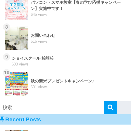
パソコン・スマホ教室【春の学び応援キャンペー
ン】実施中です！
645 views
8
お問い合わせ
616 views
9
ジョイスクール 柏崎校
603 views
10
秋の新米プレゼントキャンペーン♪
601 views
Recent Posts