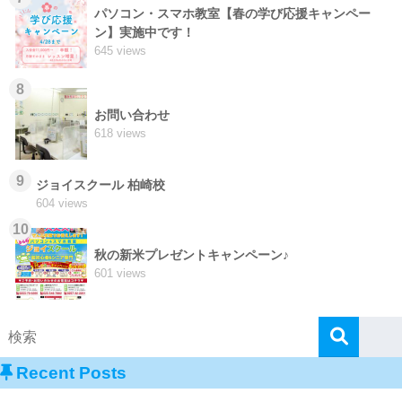
パソコン・スマホ教室【春の学び応援キャンペー
ン】実施中です！
645 views
8
お問い合わせ
618 views
9
ジョイスクール 柏崎校
604 views
10
秋の新米プレゼントキャンペーン♪
601 views
Recent Posts