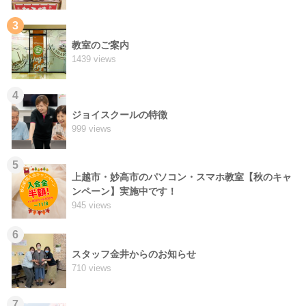
3
教室のご案内
1439 views
4
ジョイスクールの特徴
999 views
5
上越市・妙高市のパソコン・スマホ教室【秋のキャ
ンペーン】実施中です！
945 views
6
スタッフ金井からのお知らせ
710 views
7