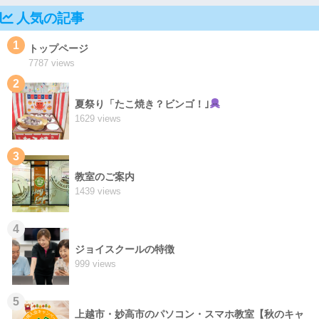
人気の記事
1
トップページ
7787 views
2
夏祭り「たこ焼き？ビンゴ！｣
1629 views
3
教室のご案内
1439 views
4
ジョイスクールの特徴
999 views
5
上越市・妙高市のパソコン・スマホ教室【秋のキャ