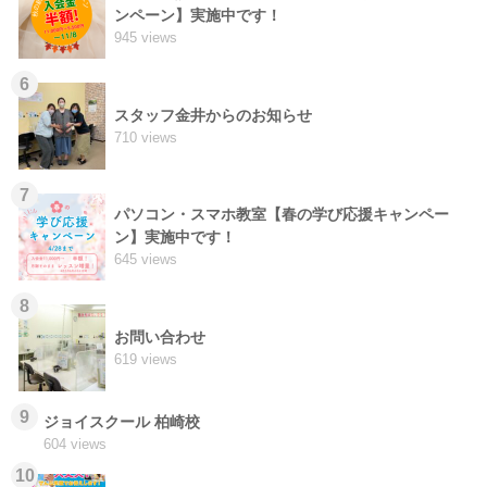
ンペーン】実施中です！
945 views
6
スタッフ金井からのお知らせ
710 views
7
パソコン・スマホ教室【春の学び応援キャンペー
ン】実施中です！
645 views
8
お問い合わせ
619 views
9
ジョイスクール 柏崎校
604 views
10