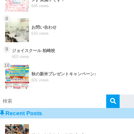
645 views
8
お問い合わせ
616 views
9
ジョイスクール 柏崎校
603 views
10
秋の新米プレゼントキャンペーン♪
601 views
Recent Posts