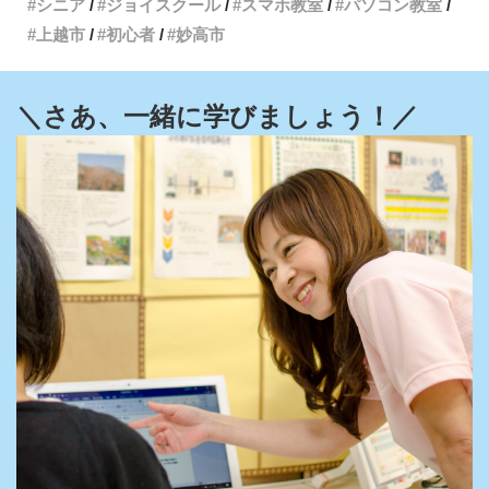
シニア
ジョイスクール
スマホ教室
パソコン教室
上越市
初心者
妙高市
＼さあ、一緒に学びましょう！／