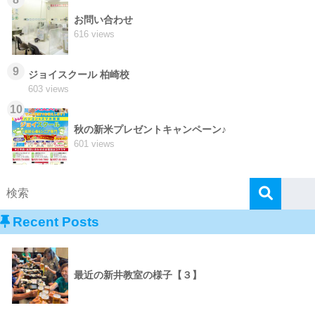
お問い合わせ
616 views
9
ジョイスクール 柏崎校
603 views
10
秋の新米プレゼントキャンペーン♪
601 views
Recent Posts
最近の新井教室の様子【３】