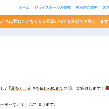
ホーム
ジョイスクールの特徴
教室のご案内
ス
私たちは同じことを１００回聞かれても笑顔でお答えします
ました
｢夏祭り」
企画を
8/1〜8/5まで
の間、実施致します！
ーヨーなど楽しんで頂けます。