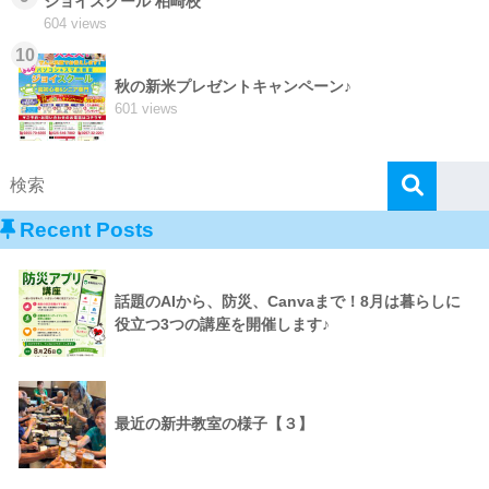
ジョイスクール 柏崎校
604 views
10
秋の新米プレゼントキャンペーン♪
601 views
Recent Posts
話題のAIから、防災、Canvaまで！8月は暮らしに
役立つ3つの講座を開催します♪
最近の新井教室の様子【３】