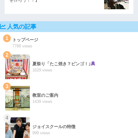
人気の記事
1
トップページ
7788 views
2
夏祭り「たこ焼き？ビンゴ！｣
1629 views
3
教室のご案内
1439 views
4
ジョイスクールの特徴
999 views