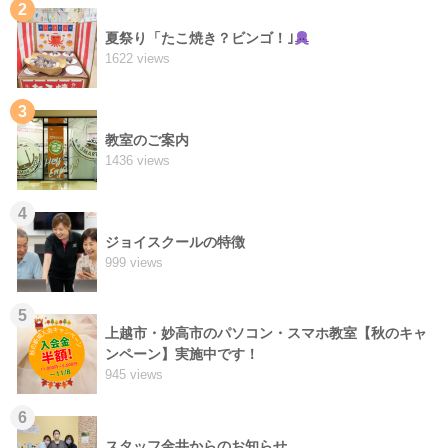
2
夏祭り「たこ焼き？ビンゴ！｣
1622 views
3
教室のご案内
1436 views
4
ジョイスクールの特徴
999 views
5
上越市・妙高市のパソコン・スマホ教室【秋のキャ
ンペーン】実施中です！
945 views
6
スタッフ金井からのお知らせ