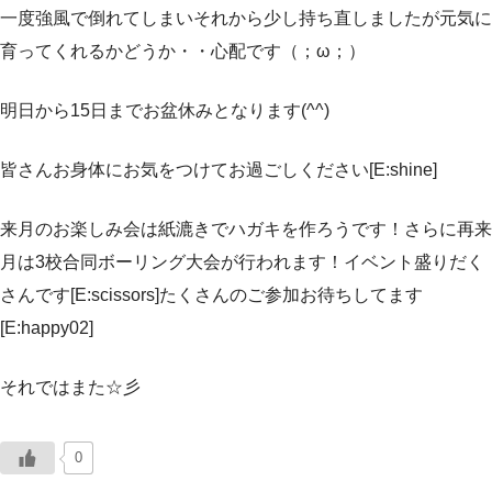
一度強風で倒れてしまいそれから少し持ち直しましたが元気に
育ってくれるかどうか・・心配です（；ω；）
明日から15日までお盆休みとなります(^^)
皆さんお身体にお気をつけてお過ごしください[E:shine]
来月のお楽しみ会は紙漉きでハガキを作ろうです！さらに再来
月は3校合同ボーリング大会が行われます！イベント盛りだく
さんです[E:scissors]たくさんのご参加お待ちしてます
[E:happy02]
それではまた☆彡
0