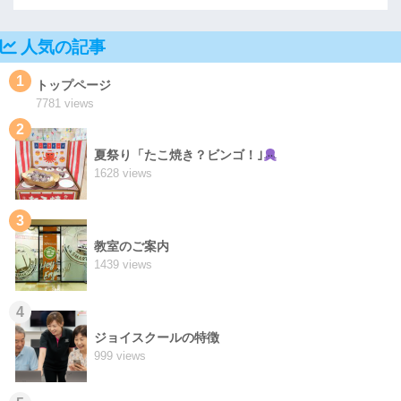
人気の記事
1
トップページ
7781 views
2
夏祭り「たこ焼き？ビンゴ！｣
1628 views
3
教室のご案内
1439 views
4
ジョイスクールの特徴
999 views