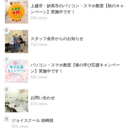
5
上越市・妙高市のパソコン・スマホ教室【秋のキャ
ンペーン】実施中です！
945 views
6
スタッフ金井からのお知らせ
710 views
7
パソコン・スマホ教室【春の学び応援キャンペー
ン】実施中です！
645 views
8
お問い合わせ
619 views
9
ジョイスクール 柏崎校
604 views