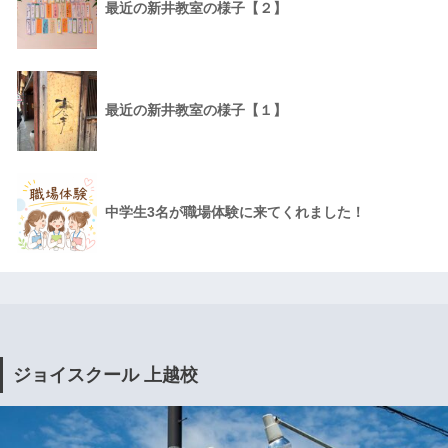
最近の新井教室の様子【２】
最近の新井教室の様子【１】
中学生3名が職場体験に来てくれました！
ジョイスクール 上越校