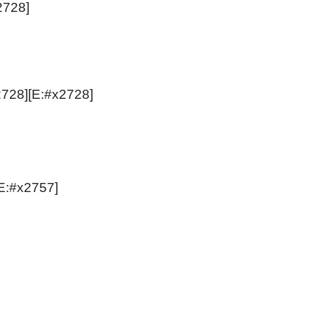
728]
728][E:#x2728]
E:#x2757]