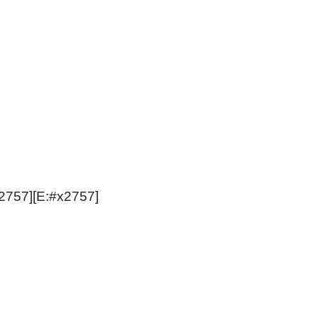
[E:#x2757]