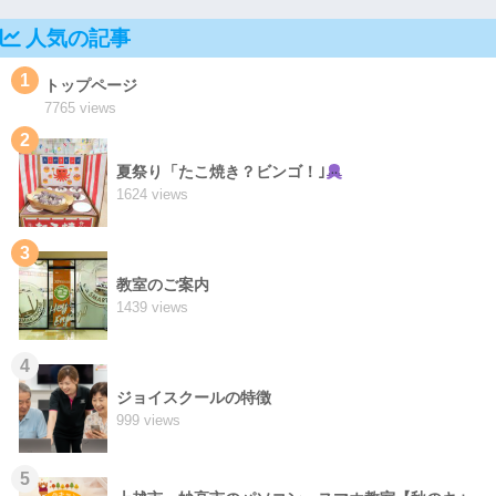
人気の記事
1
トップページ
7765 views
2
夏祭り「たこ焼き？ビンゴ！｣
1624 views
3
教室のご案内
1439 views
4
ジョイスクールの特徴
999 views
5