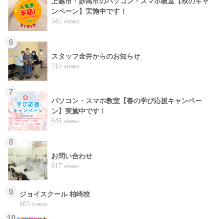
上越市・妙高市のパソコン・スマホ教室【秋のキャ
ンペーン】実施中です！
945 views
6
スタッフ金井からのお知らせ
710 views
7
パソコン・スマホ教室【春の学び応援キャンペー
ン】実施中です！
645 views
8
お問い合わせ
617 views
9
ジョイスクール 柏崎校
603 views
10