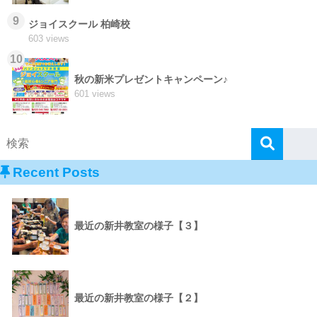
9
ジョイスクール 柏崎校
603 views
10
秋の新米プレゼントキャンペーン♪
601 views
Recent Posts
最近の新井教室の様子【３】
最近の新井教室の様子【２】