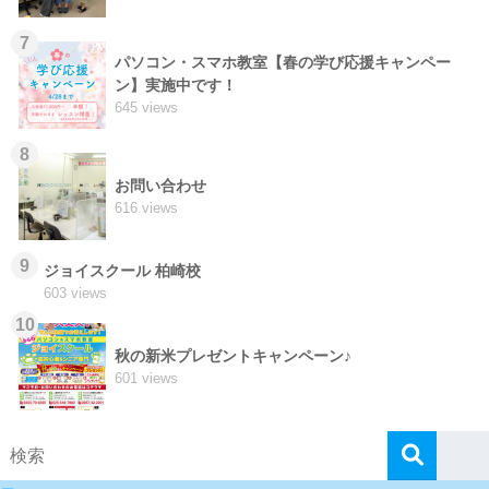
7
パソコン・スマホ教室【春の学び応援キャンペー
ン】実施中です！
645 views
8
お問い合わせ
616 views
9
ジョイスクール 柏崎校
603 views
10
秋の新米プレゼントキャンペーン♪
601 views