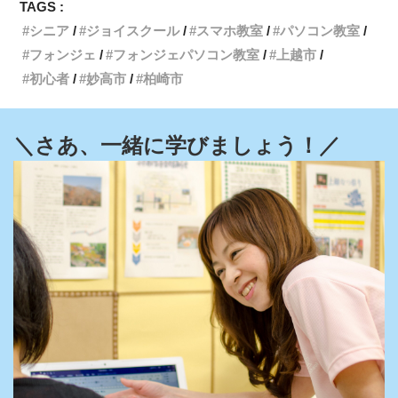
TAGS :
シニア
ジョイスクール
スマホ教室
パソコン教室
フォンジェ
フォンジェパソコン教室
上越市
初心者
妙高市
柏崎市
＼さあ、一緒に学びましょう！／