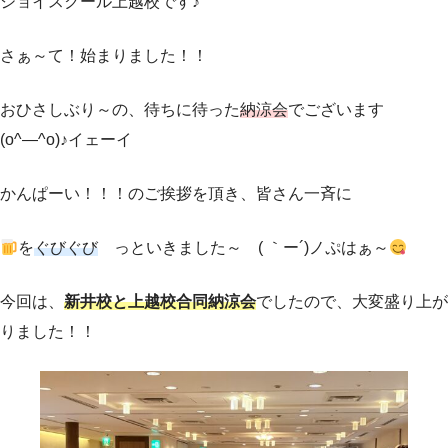
ジョイスクール上越校です♪
さぁ～て！始まりました！！
おひさしぶり～の、待ちに待った
納涼会
でございます
(o^―^o)♪イェーイ
かんぱーい！！！のご挨拶を頂き、皆さん一斉に
を
ぐびぐび
っといきました～ ( ｀ー´)ノぷはぁ～
今回は、
新井校と上越校合同納涼会
でしたので、大変盛り上が
りました！！