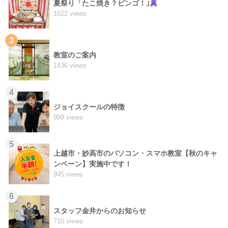
夏祭り「たこ焼き？ビンゴ！｣
1622 views
3
教室のご案内
1436 views
4
ジョイスクールの特徴
999 views
5
上越市・妙高市のパソコン・スマホ教室【秋のキャ
ンペーン】実施中です！
945 views
6
スタッフ金井からのお知らせ
710 views