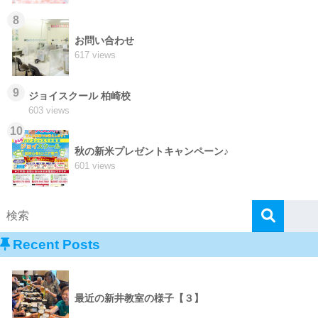
8
お問い合わせ
617 views
9
ジョイスクール 柏崎校
603 views
10
秋の新米プレゼントキャンペーン♪
601 views
Recent Posts
最近の新井教室の様子【３】