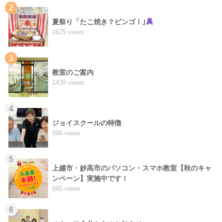
2
夏祭り「たこ焼き？ビンゴ！｣
1625 views
3
教室のご案内
1439 views
4
ジョイスクールの特徴
999 views
5
上越市・妙高市のパソコン・スマホ教室【秋のキャ
ンペーン】実施中です！
945 views
6