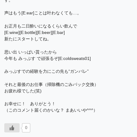
声はもう[E:ear]ことは叶わなくても…。
お正月も二日酔いになるくらい飲んで
[E:wine][E:bottle][E:beer][E:bar]
新たにスタートしてね。
思い出 いっぱい貰ったから
今年も みっぷす で頑張るぞ[E:coldsweats01]
みっぷすでの経験を力にこの先も“ガンバレ”
それと最後のお仕事（掃除機のごみパック交換）
お疲れ様でした(笑)
お幸せに！ ありがとう！
（このコメント届くのかいな？ まあいいや^^^）
0