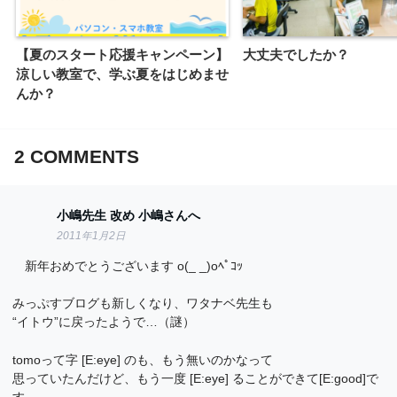
【夏のスタート応援キャンペーン】
大丈夫でしたか？
涼しい教室で、学ぶ夏をはじめませ
んか？
2
COMMENTS
小嶋先生 改め 小嶋さんへ
2011年1月2日
新年おめでとうございます o(_ _)oﾍﾟｺｯ
みっぷすブログも新しくなり、ワタナベ先生も
“イトウ”に戻ったようで…（謎）
tomoって字 [E:eye] のも、もう無いのかなって
思っていたんだけど、もう一度 [E:eye] ることができて[E:good]で
す。