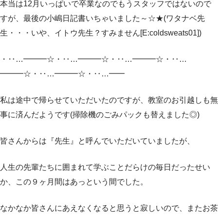
本当は12月いっぱいで卒業なのでもうスタッフではないので
すが、最後の小嶋日記書いちゃいました～☆★(ワタナベ先
生・・・いや、イトウ先生？すみません[E:coldsweats01])
・‥…━━━☆・‥…━━━☆・‥…━━━☆・‥…
━━━☆・‥…━━━☆・‥…━━
私は途中で帰らせていただいたのですが、教室のお引越しも無
事に済んだようです(掃除機のごみパックも替えました◎)
皆さんからは『先生』と呼んでいただいていましたが、
人生の先輩たちに囲まれて学ぶことだらけの毎日だったせい
か、この９ヶ月間はあっという間でした。
なかなか皆さんにあえなくなると思うと寂しいので、またお茶