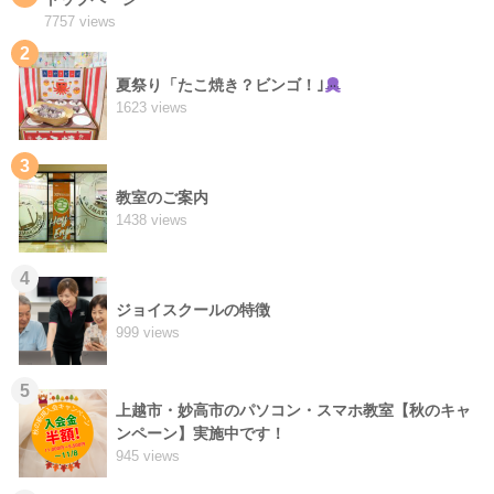
7757 views
2
夏祭り「たこ焼き？ビンゴ！｣
1623 views
3
教室のご案内
1438 views
4
ジョイスクールの特徴
999 views
5
上越市・妙高市のパソコン・スマホ教室【秋のキャ
ンペーン】実施中です！
945 views