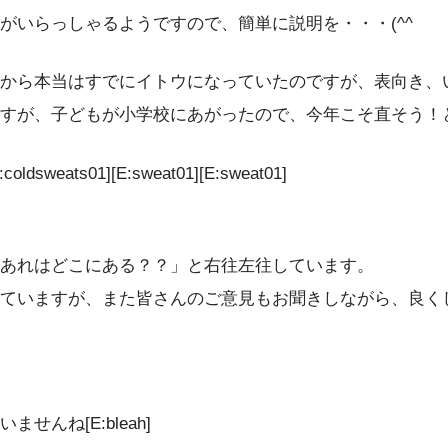
がいらっしゃるようですので、簡単に説明を・・・(^^ゞ
から本当はすでにイトウになっていたのですが、表向き、
が、子どもが小学校にあがったので、今年こそ直そう！と思っ
s01][E:sweat01][E:sweat01]
あれはどこにある？？」と右往左往しています。
ていますが、また皆さんのご意見もお聞きしながら、良く
んね[E:bleah]