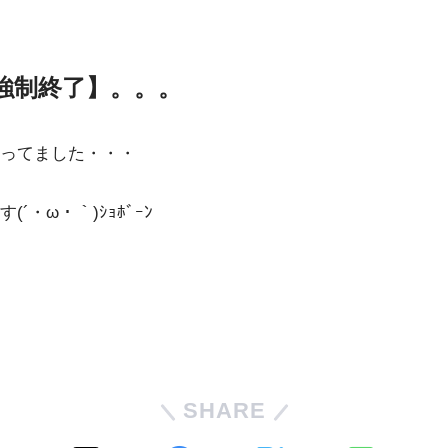
強制終了】。。。
ってました・・・
・ω・｀)ｼｮﾎﾞｰﾝ
SHARE