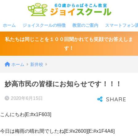
ホーム
ジョイスクールの特徴
教室のご案内
スマートフォン
私たちは同じことを１００回聞かれても笑顔でお答えしま
す！
ホーム
新井校
妙高市民の皆様にお知らせです！！！
2020年6月15日
こんにちわ[E:#x1F603]
今日は梅雨の晴れ間でしたね[E:#x2600][E:#x1F4A6]