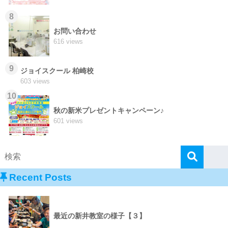
8
お問い合わせ
616 views
9
ジョイスクール 柏崎校
603 views
10
秋の新米プレゼントキャンペーン♪
601 views
Recent Posts
最近の新井教室の様子【３】