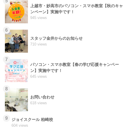
5
上越市・妙高市のパソコン・スマホ教室【秋のキャ
ンペーン】実施中です！
945 views
6
スタッフ金井からのお知らせ
710 views
7
パソコン・スマホ教室【春の学び応援キャンペー
ン】実施中です！
645 views
8
お問い合わせ
618 views
9
ジョイスクール 柏崎校
604 views