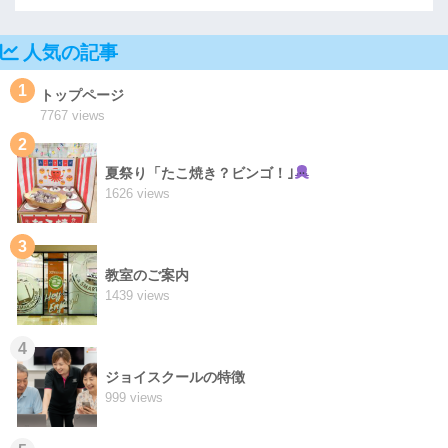
人気の記事
1
トップページ
7767 views
2
夏祭り「たこ焼き？ビンゴ！｣
1626 views
3
教室のご案内
1439 views
4
ジョイスクールの特徴
999 views