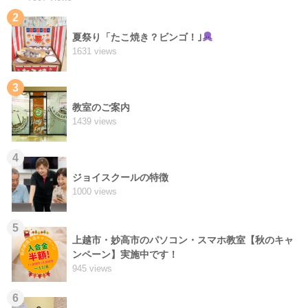
2
夏祭り「たこ焼き？ビンゴ！｣
1631 views
3
教室のご案内
1439 views
4
ジョイスクールの特徴
1000 views
5
上越市・妙高市のパソコン・スマホ教室【秋のキャ
ンペーン】実施中です！
945 views
6