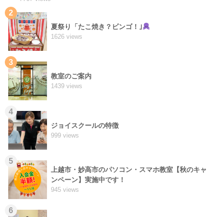
2
夏祭り「たこ焼き？ビンゴ！｣
1626 views
3
教室のご案内
1439 views
4
ジョイスクールの特徴
999 views
5
上越市・妙高市のパソコン・スマホ教室【秋のキャ
ンペーン】実施中です！
945 views
6