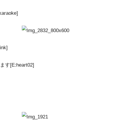
aoke]
k]
:heart02]