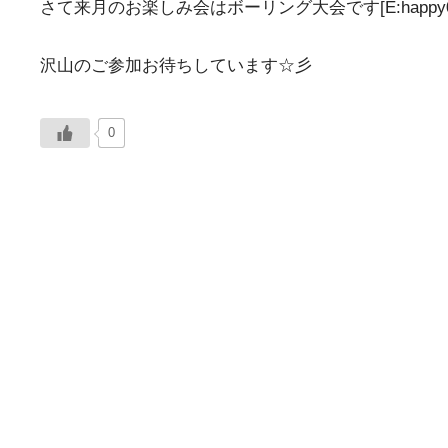
さて来月のお楽しみ会はボーリング大会です[E:happy0
沢山のご参加お待ちしています☆彡
0