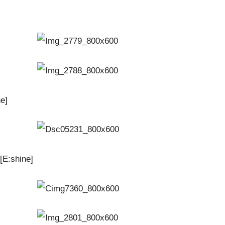
e]
shine]