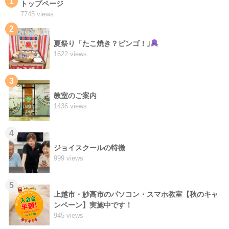
1
トップページ
7745 views
2
夏祭り「たこ焼き？ビンゴ！｣
1622 views
3
教室のご案内
1436 views
4
ジョイスクールの特徴
999 views
5
上越市・妙高市のパソコン・スマホ教室【秋のキャ
ンペーン】実施中です！
945 views