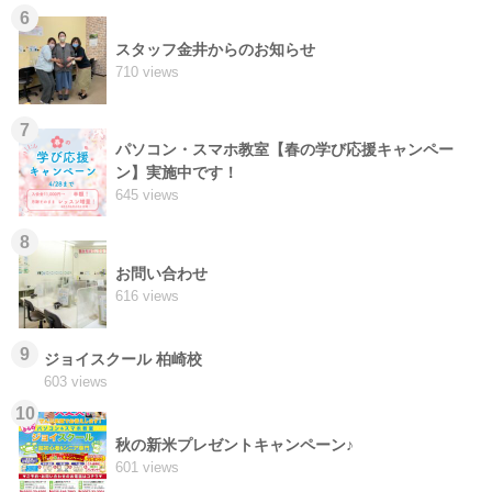
6
スタッフ金井からのお知らせ
710 views
7
パソコン・スマホ教室【春の学び応援キャンペー
ン】実施中です！
645 views
8
お問い合わせ
616 views
9
ジョイスクール 柏崎校
603 views
10
秋の新米プレゼントキャンペーン♪
601 views