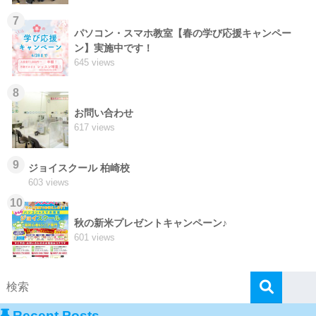
7
パソコン・スマホ教室【春の学び応援キャンペー
ン】実施中です！
645 views
8
お問い合わせ
617 views
9
ジョイスクール 柏崎校
603 views
10
秋の新米プレゼントキャンペーン♪
601 views
Recent Posts