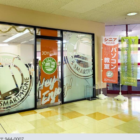
〒944-0007