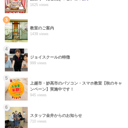
1625 views
3
教室のご案内
1439 views
4
ジョイスクールの特徴
999 views
5
上越市・妙高市のパソコン・スマホ教室【秋のキャ
ンペーン】実施中です！
945 views
6
スタッフ金井からのお知らせ
710 views