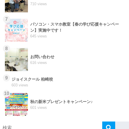
710 views
7
パソコン・スマホ教室【春の学び応援キャンペー
ン】実施中です！
645 views
8
お問い合わせ
616 views
9
ジョイスクール 柏崎校
603 views
10
秋の新米プレゼントキャンペーン♪
601 views