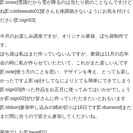
[E:snow]雪国だから雪が降るのは当たり前のことなんですけど
ね[E:coldsweats01]皆さんも体調崩さないようにお気を付けく
ださい[E:sign03]
今月のお楽しみ講座ですが、オリジナル箸袋、ぽち袋制作で
す。
ぽち袋は私はまだ作っていないんですが、箸袋は11月の忘年
会の時に私が作らせていただいて、これがまた楽しいんです
[E:note]使う方のことを思い、デザインを考え、とっても楽し
かったですよ[E:up]そしてなによりとても簡単にできてしまう
[E:sign03]作った作品をお正月に使ってみてはいかがでしょう
か[E:sign02]ぜひ皆さんに作っていただきたいとおもいます
[E:ribbon]参加申し込みの締め切りは16日です[E:diamond]まだ
まだ間に合うので皆さん参加してくださいね。
菊地でした[E:heart01]