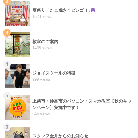
2
夏祭り「たこ焼き？ビンゴ！｣
1623 views
3
教室のご案内
1438 views
4
ジョイスクールの特徴
999 views
5
上越市・妙高市のパソコン・スマホ教室【秋のキャ
ンペーン】実施中です！
945 views
6
スタッフ金井からのお知らせ