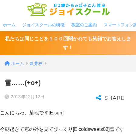
ホーム
ジョイスクールの特徴
教室のご案内
スマートフォン
私たちは同じことを１００回聞かれても笑顔でお答えしま
す！
ホーム
新井校
雪……(+o+)
2013年12月12日
こんにちわ、菊地です[E:sun]
今朝起きて窓の外を見てびっくり[E:coldsweats02]雪です