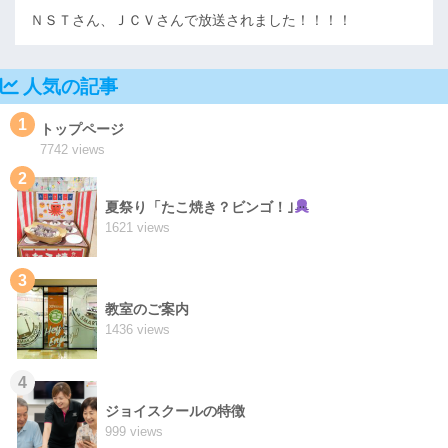
ＮＳＴさん、ＪＣＶさんで放送されました！！！！
人気の記事
1
トップページ
7742 views
2
夏祭り「たこ焼き？ビンゴ！｣
1621 views
3
教室のご案内
1436 views
4
ジョイスクールの特徴
999 views