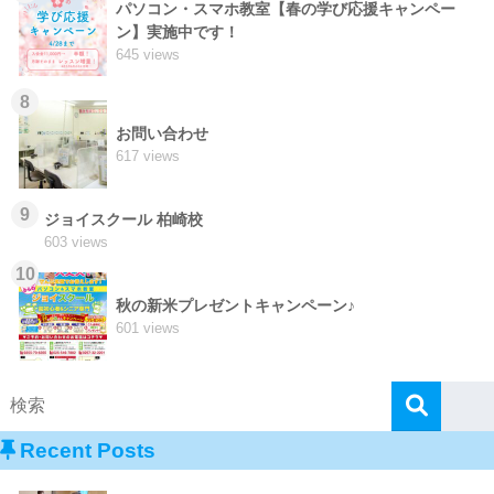
パソコン・スマホ教室【春の学び応援キャンペー
ン】実施中です！
645 views
8
お問い合わせ
617 views
9
ジョイスクール 柏崎校
603 views
10
秋の新米プレゼントキャンペーン♪
601 views
Recent Posts