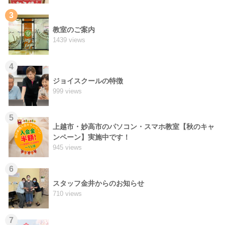
3
教室のご案内
1439 views
4
ジョイスクールの特徴
999 views
5
上越市・妙高市のパソコン・スマホ教室【秋のキャ
ンペーン】実施中です！
945 views
6
スタッフ金井からのお知らせ
710 views
7