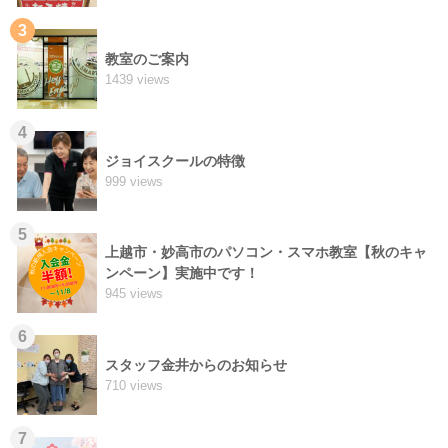
3
教室のご案内
1439 views
4
ジョイスクールの特徴
999 views
5
上越市・妙高市のパソコン・スマホ教室【秋のキャ
ンペーン】実施中です！
945 views
6
スタッフ金井からのお知らせ
710 views
7