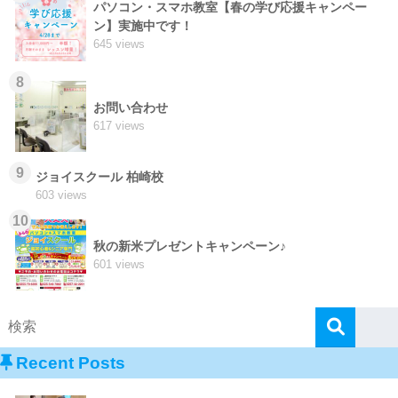
パソコン・スマホ教室【春の学び応援キャンペー
ン】実施中です！
645 views
8
お問い合わせ
617 views
9
ジョイスクール 柏崎校
603 views
10
秋の新米プレゼントキャンペーン♪
601 views
Recent Posts