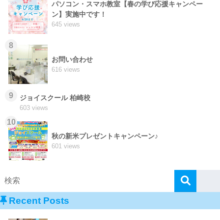
パソコン・スマホ教室【春の学び応援キャンペー
ン】実施中です！
645 views
8
お問い合わせ
616 views
9
ジョイスクール 柏崎校
603 views
10
秋の新米プレゼントキャンペーン♪
601 views
Recent Posts