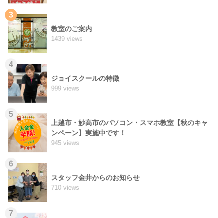
3
教室のご案内
1439 views
4
ジョイスクールの特徴
999 views
5
上越市・妙高市のパソコン・スマホ教室【秋のキャ
ンペーン】実施中です！
945 views
6
スタッフ金井からのお知らせ
710 views
7