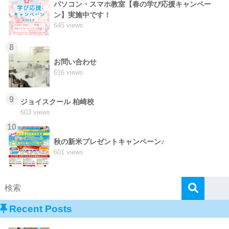
パソコン・スマホ教室【春の学び応援キャンペー
ン】実施中です！
645 views
8
お問い合わせ
616 views
9
ジョイスクール 柏崎校
603 views
10
秋の新米プレゼントキャンペーン♪
601 views
Recent Posts