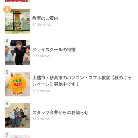
3
教室のご案内
1436 views
4
ジョイスクールの特徴
999 views
5
上越市・妙高市のパソコン・スマホ教室【秋のキャ
ンペーン】実施中です！
945 views
6
スタッフ金井からのお知らせ
710 views
7