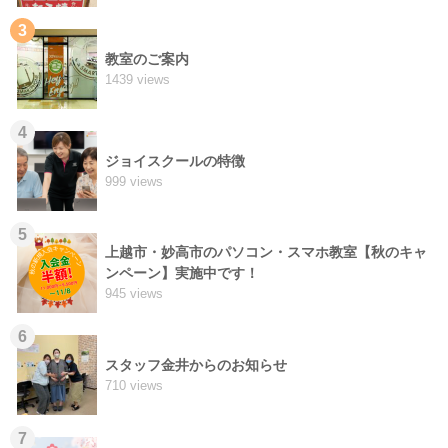
3
教室のご案内
1439 views
4
ジョイスクールの特徴
999 views
5
上越市・妙高市のパソコン・スマホ教室【秋のキャ
ンペーン】実施中です！
945 views
6
スタッフ金井からのお知らせ
710 views
7