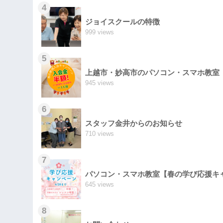
4
ジョイスクールの特徴
999 views
5
上越市・妙高市のパソコン・スマホ教室
945 views
6
スタッフ金井からのお知らせ
710 views
7
パソコン・スマホ教室【春の学び応援キ
645 views
8