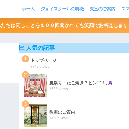
ホーム
ジョイスクールの特徴
教室のご案内
ス
私たちは同じことを１００回聞かれても笑顔でお答えします
人気の記事
1
トップページ
7746 views
2
夏祭り「たこ焼き？ビンゴ！｣
1622 views
3
教室のご案内
1436 views