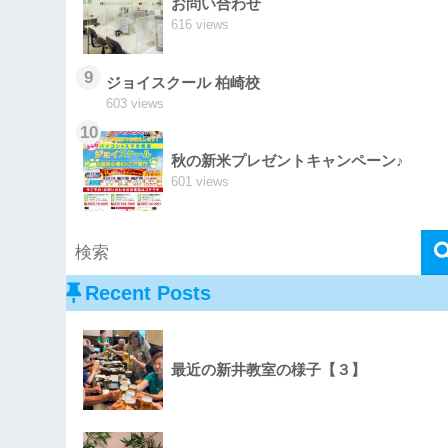
お問い合わせ
616 views
9
ジョイスクール 柏崎校
603 views
10
秋の新米プレゼントキャンペーン♪
601 views
Recent Posts
最近の新井教室の様子【３】