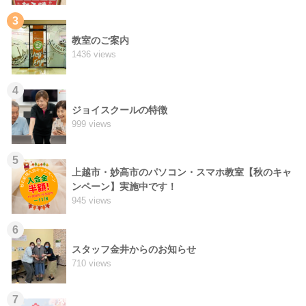
3
教室のご案内
1436 views
4
ジョイスクールの特徴
999 views
5
上越市・妙高市のパソコン・スマホ教室【秋のキャ
ンペーン】実施中です！
945 views
6
スタッフ金井からのお知らせ
710 views
7