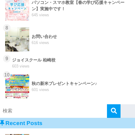
パソコン・スマホ教室【春の学び応援キャンペー
ン】実施中です！
645 views
8
お問い合わせ
616 views
9
ジョイスクール 柏崎校
603 views
10
秋の新米プレゼントキャンペーン♪
601 views
Recent Posts