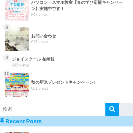
パソコン・スマホ教室【春の学び応援キャンペー
ン】実施中です！
645 views
8
お問い合わせ
617 views
9
ジョイスクール 柏崎校
603 views
10
秋の新米プレゼントキャンペーン♪
601 views
Recent Posts