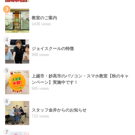
3
教室のご案内
1439 views
4
ジョイスクールの特徴
999 views
5
上越市・妙高市のパソコン・スマホ教室【秋のキャ
ンペーン】実施中です！
945 views
6
スタッフ金井からのお知らせ
710 views
7