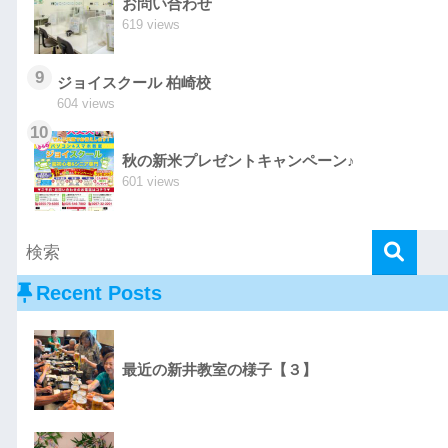
お問い合わせ
619 views
9
ジョイスクール 柏崎校
604 views
10
秋の新米プレゼントキャンペーン♪
601 views
Recent Posts
最近の新井教室の様子【３】