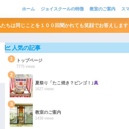
ホーム
ジョイスクールの特徴
教室のご案内
ス
私たちは同じことを１００回聞かれても笑顔でお答えします
人気の記事
1
トップページ
7775 views
2
夏祭り「たこ焼き？ビンゴ！｣
1627 views
3
教室のご案内
1439 views