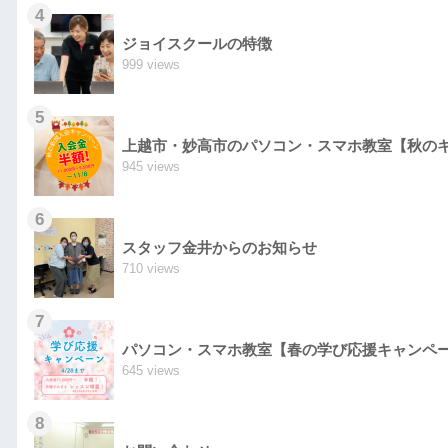
4
ジョイスクールの特徴
999 views
5
上越市・妙高市のパソコン・スマホ教室【秋の
945 views
6
スタッフ金井からのお知らせ
710 views
7
パソコン・スマホ教室【春の学び応援キャンペ
645 views
8