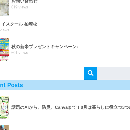
お問い合わせ
619 views
ョイスクール 柏崎校
views
秋の新米プレゼントキャンペーン♪
601 views
nt Posts
話題のAIから、防災、Canvaまで！8月は暮らしに役立つ3