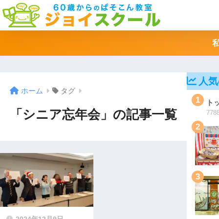
人気
ホーム
タグ
1
ト
「シニア忘年会」の記事一覧
7788
2
3