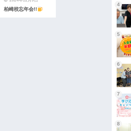
2024年12月9日
4
柏崎校忘年会!!
5
6
7
8