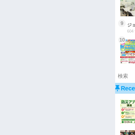
9
ジ
604 
10
Rece