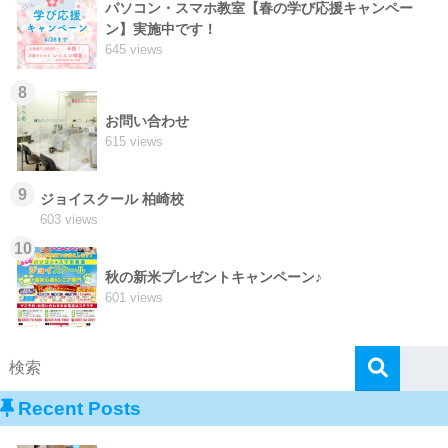
パソコン・スマホ教室【春の学び応援キャンペー
ン】実施中です！
645 views
8
お問い合わせ
615 views
9
ジョイスクール 柏崎校
603 views
10
秋の新米プレゼントキャンペーン♪
601 views
Recent Posts