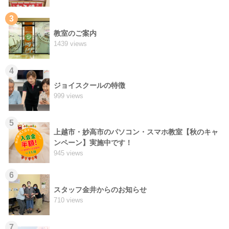
3
教室のご案内
1439 views
4
ジョイスクールの特徴
999 views
5
上越市・妙高市のパソコン・スマホ教室【秋のキャ
ンペーン】実施中です！
945 views
6
スタッフ金井からのお知らせ
710 views
7