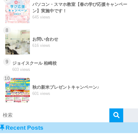
パソコン・スマホ教室【春の学び応援キャンペー
ン】実施中です！
645 views
8
お問い合わせ
616 views
9
ジョイスクール 柏崎校
603 views
10
秋の新米プレゼントキャンペーン♪
601 views
Recent Posts