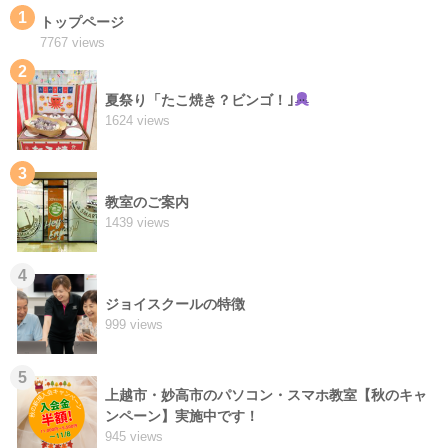
1
トップページ
7767 views
2
夏祭り「たこ焼き？ビンゴ！｣
1624 views
3
教室のご案内
1439 views
4
ジョイスクールの特徴
999 views
5
上越市・妙高市のパソコン・スマホ教室【秋のキャ
ンペーン】実施中です！
945 views