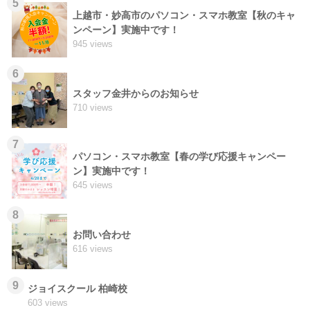
5
上越市・妙高市のパソコン・スマホ教室【秋のキャ
ンペーン】実施中です！
945 views
6
スタッフ金井からのお知らせ
710 views
7
パソコン・スマホ教室【春の学び応援キャンペー
ン】実施中です！
645 views
8
お問い合わせ
616 views
9
ジョイスクール 柏崎校
603 views