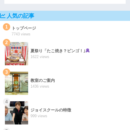
人気の記事
1
トップページ
7743 views
2
夏祭り「たこ焼き？ビンゴ！｣
1622 views
3
教室のご案内
1436 views
4
ジョイスクールの特徴
999 views