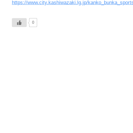
https://www.city.kashiwazaki.lg.jp/kanko_bunka_sports
0