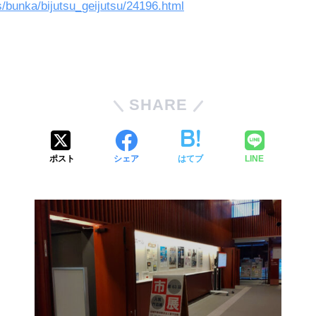
/bunka/bijutsu_geijutsu/24196.html
SHARE
ポスト
シェア
はてブ
LINE