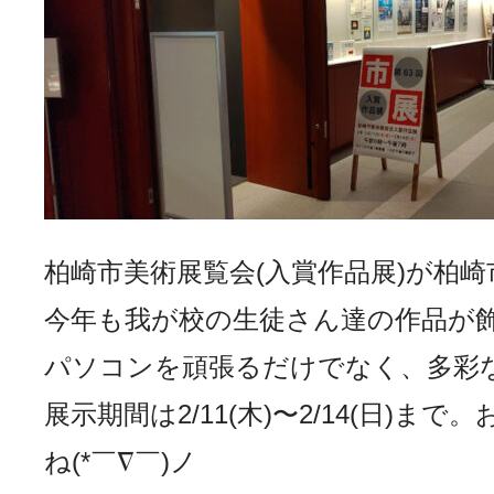
柏崎市美術展覧会(入賞作品展)が柏
今年も我が校の生徒さん達の作品が
パソコンを頑張るだけでなく、多彩
展示期間は2/11(木)〜2/14(
ね(*￣∇￣)ノ