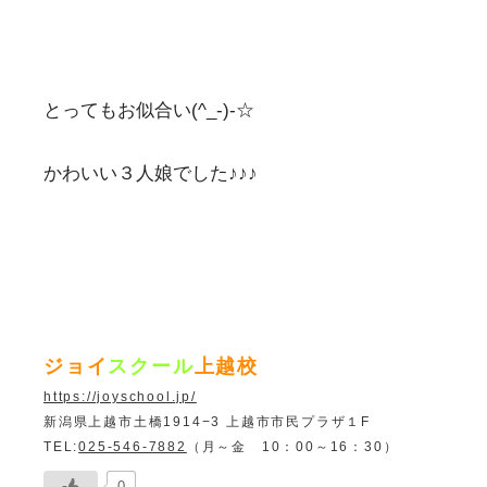
とってもお似合い(^_-)-☆
かわいい３人娘でした♪♪♪
ジョイ
スクール
上越校
https://joyschool.jp/
新潟県上越市土橋1914−3 上越市市民プラザ１F
TEL:
025-546-7882
（月～金 10：00～16：30）
0