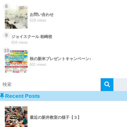
8
お問い合わせ
619 views
9
ジョイスクール 柏崎校
604 views
10
秋の新米プレゼントキャンペーン♪
601 views
Recent Posts
最近の新井教室の様子【３】